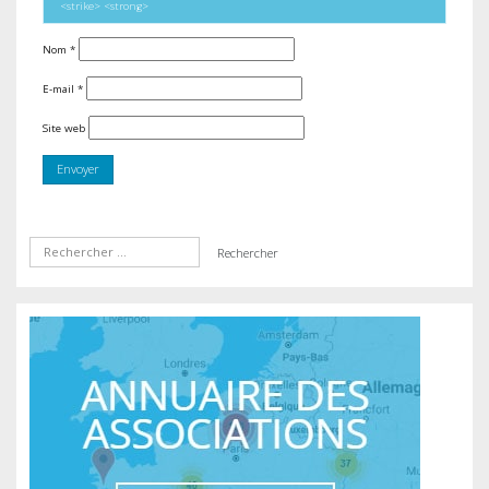
<strike> <strong>
Nom
*
E-mail
*
Site web