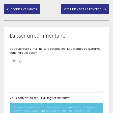
Navigation
BONNES VACANCES
C’EST BIENTÔT LA RENTRÉE !
de
l’article
Laisser un commentaire
Votre adresse e-mail ne sera pas publiée.
Les champs obligatoires
sont indiqués avec
*
Vous pouvez utiliser
HTML
tags et attributs:
<a href="" title=""> <abbr title=""> <acronym title=""> <b> <blockquote
cite=""> <cite> <code> <del datetime=""> <em> <i> <q cite=""> <s>