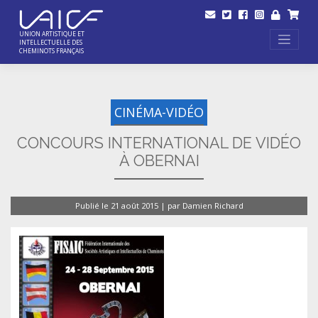
Skip
to
content
UNION ARTISTIQUE ET
INTELLECTUELLE DES
CHEMINOTS FRANÇAIS
CINÉMA-VIDÉO
CONCOURS INTERNATIONAL DE VIDÉO
À OBERNAI
Publié le
21 août 2015
|
par
Damien Richard