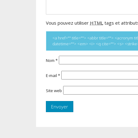
Vous pouvez utiliser
HTML
tags et attribut
<a href="" title=""> <abbr title=""> <acronym 
datetime=""> <em> <i> <q cite=""> <s> <strik
Nom
*
E-mail
*
Site web