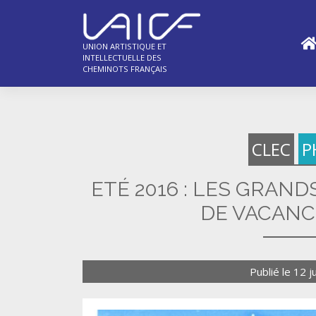
Skip
to
content
UNION ARTISTIQUE ET
INTELLECTUELLE DES
CHEMINOTS FRANÇAIS
CLEC
P
ETÉ 2016 : LES GRAN
DE VACANC
Publié le
12 j