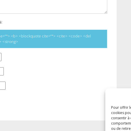
s:
title=""> <b> <blockquote cite=""> <cite> <code> <del
e> <strong>
Pour offrir 
cookies pou
consentir à
comportement
ou de retire