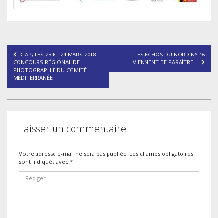
Navigation
GAP, LES 23 ET 24 MARS 2018 :
LES ECHOS DU NORD N° 46
de
CONCOURS RÉGIONAL DE
VIENNENT DE PARAÎTRE…
PHOTOGRAPHIE DU COMITÉ
l’article
MÉDITERRANÉE
Laisser un commentaire
Votre adresse e-mail ne sera pas publiée.
Les champs obligatoires
sont indiqués avec
*