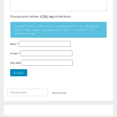
Vous pouvez utiliser
HTML
tags et attributs:
<a href="" title=""> <abbr title=""> <acronym title=""> <b> <blockquote
cite=""> <cite> <code> <del datetime=""> <em> <i> <q cite=""> <s>
<strike> <strong>
Nom
*
E-mail
*
Site web