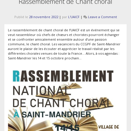
Rassemblement de Chant choral
on
Publié le
28 novembre 2022
|
par
L'UAICF
|
Leave a Comment
Rassemb
de
Le rassemblement de chant choral de l’UAICF est un événement qui se
Chant
veut rassembleur où chefs de chœurs et choristes pourront échanger
choral
et se confronter amicalement ensemble autour d’une passion
commune, le chant choral. Les vacanciers du CCGPF de Saint-Mandrier
auront le plaisir de les écouter et apprécier le travail réalisé par les
différentes chorales venues de toute la France… Alors, à vos agendas :
Saint-Mandrier les 14 et 15 octobre prochain…