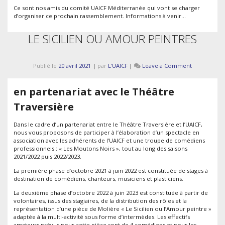
de
Ce sont nos amis du comité UAICF Méditerranée qui vont se charger
Chant
d’organiser ce prochain rassemblement. Informations à venir…
Choral
2022
LE SICILIEN OU AMOUR PEINTRES
on
Publié le
20 avril 2021
|
par
L'UAICF
|
Leave a Comment
LE
SICILIEN
en partenariat avec le Théâtre
OU
AMOUR
Traversière
PEINTRES
Dans le cadre d’un partenariat entre le Théâtre Traversière et l’UAICF,
nous vous proposons de participer à l’élaboration d’un spectacle en
association avec les adhérents de l’UAICF et une troupe de comédiens
professionnels : « Les Moutons Noirs », tout au long des saisons
2021/2022 puis 2022/2023.
La première phase d’octobre 2021 à juin 2022 est constituée de stages à
destination de comédiens, chanteurs, musiciens et plasticiens.
La deuxième phase d’octobre 2022 à juin 2023 est constituée à partir de
volontaires, issus des stagiaires, de la distribution des rôles et la
représentation d’une pièce de Molière « Le Sicilien ou l’Amour peintre »
adaptée à la multi-activité sous forme d’intermèdes. Les effectifs
amateurs prévus pour cette pièce sont de 4 comédiens et pour les