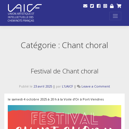
Skip
to
content
UNION ARTISTIQUE ET
INTELLECTUELLE DES
CHEMINOTS FRANÇAIS
Catégorie :
Chant choral
Festival de Chant choral
on
Publié le
23 avril 2025
|
par
L'UAICF
|
Leave a Comment
Festival
de
le samedi 4 octobre 2025 à 20 h à la Voile d’Or à Port-Vendres
Chant
choral