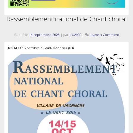
Rassemblement national de Chant choral
on
Publié le
14 septembre 2023
|
par
L'UAICF
|
Leave a Comment
Rassemb
national
les 14 et 15 octobre à Saint-Mandrier (83)
de
Chant
choral