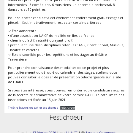
intermèdes : 3 comédiens, 6 musiciens, un ensemble orchestral, 8
danseurs et 10 peintres.
Pour se porter candidat à cet événement entièrement gratuit (stages et
pièce), il faut impérativement respecter certains critères :
✓ Être adhérent :
• d’une association UAICF domiciliée en Iles de France
• cheminot (actif, retraité ou ayant-droit)
• pratiquant une des 5 disciplines retenues : AGP, Chant Choral, Musique,
Théâtre et Variétés
✓ Être disponible pour les répétitions et les stages au théâtre
Traversière.
Pour prendre connaissance des modalités de ce projet et plus
particulièrement du déroulé du calendrier des stages, ateliers, vous
pouvez consulter le dossier de présentation téléchargeable sur le site
de l’UAICF.
Si vous êtes intéressé, vous pouvez remonter votre candidature auprès
de la secrétaire administrative de votre comité UAICF. La date limite des
inscriptions est fixée au 15 juin 2021.
Théâtre Traversière cahier des charges
Télécharger
Festichoeur
on
Publié le
17 février 2020
|
par
L'UAICF
|
Leave a Comment