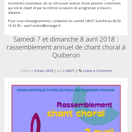
moments conviviaux, de se retrouver autour d’une passion commune
qui est le chant et par la même occasion de progresser à travers
d’atelier.
Pour tout renseignements, contactez le comité UAICF Sud-Est au 06 02
16 02 90 – uaicf.sudest@orange.fr
Samedi 7 et dimanche 8 avril 2018 :
rassemblement annuel de chant choral à
Quiberon
on
Publié le
6 mars 2018
|
par
L'UAICF
|
Leave a Comment
Samedi
7
et
dimanche
8
avril
2018
:
rassemblem
annuel
de
chant
choral