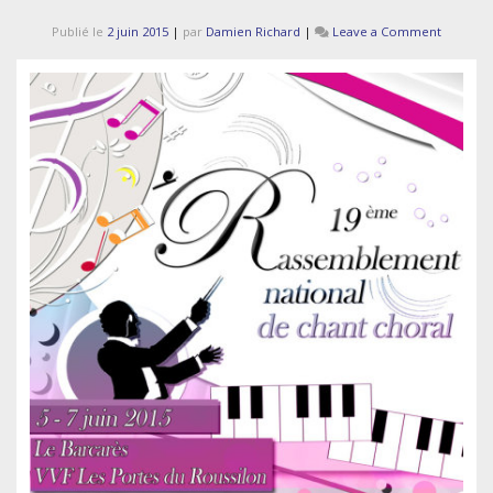
on
Publié le
2 juin 2015
|
par
Damien Richard
|
Leave a Comment
Festival
national
de
chant
choral