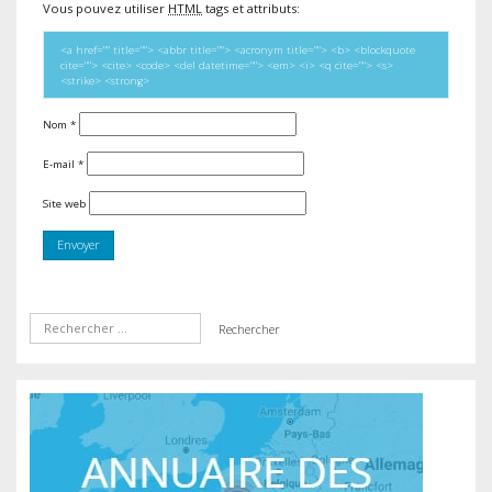
Vous pouvez utiliser
HTML
tags et attributs:
<a href="" title=""> <abbr title=""> <acronym title=""> <b> <blockquote
cite=""> <cite> <code> <del datetime=""> <em> <i> <q cite=""> <s>
<strike> <strong>
Nom
*
E-mail
*
Site web