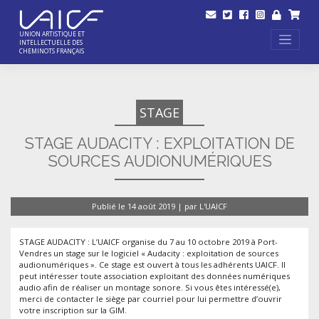
Skip
to
content
UNION ARTISTIQUE ET
INTELLECTUELLE DES
CHEMINOTS FRANÇAIS
STAGE
STAGE AUDACITY : EXPLOITATION DE
SOURCES AUDIONUMÉRIQUES
Publié le
14 août 2019
|
par
L'UAICF
STAGE AUDACITY : L’UAICF organise du 7 au 10 octobre 2019 à Port-
Vendres un stage sur le logiciel « Audacity : exploitation de sources
audionumériques ». Ce stage est ouvert à tous les adhérents UAICF. Il
peut intéresser toute association exploitant des données numériques
audio afin de réaliser un montage sonore. Si vous êtes intéressé(e),
merci de contacter le siège par courriel pour lui permettre d’ouvrir
votre inscription sur la GIM.