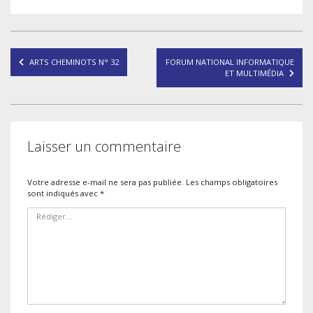
Navigation
ARTS CHEMINOTS N° 32
FORUM NATIONAL INFORMATIQUE
de
ET MULTIMÉDIA
l’article
Laisser un commentaire
Votre adresse e-mail ne sera pas publiée.
Les champs obligatoires
sont indiqués avec
*