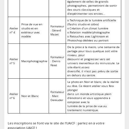
également de celles de grands
photographes, permettront de sortir
des cours classiques et
d’expérimenter vos envies…
o Technique de la lumière artificielle
Prise de vue en
(flashs studio et cobra)
Formateur
Atelier
studio et en
o Création d’un climat lumière
: Gérard
n° 4
extérieur avec
o Relation modèle/photographe
Mazet
modèle
o Retouches avec Lightroom et
Photoshop dédiées au portrait
De la proxi à la macro, une semaine de
partage pour tous quelque soit votre
niveau, pour
Formateur
Atelier
découvrir et progresser vers cet
Macrophotographie
: Denis
n° 5
univers merveilleux du minuscule. Le
Féret
site étant assez
diversifié, il n’est pas prévu de sortie
en dehors du centre.
La photo en Noir et blanc, de la réalité
au rêve. Ce récent atelier vous fera
plonger
Formateur
Atelier
dans un monde artistique plein
Noir et Blanc
: Marc
n° 6
d’émotions et vous apprendra à
Dereuder
composer avec la
lumière de la prise de vue au
traitement numérique.
Les inscriptions se font via le site de l’UAICF : parlez en à votre
association UAICF !