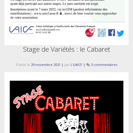
Stage de Variétés : le Cabaret
sur
Publié le
29 novembre 2021
|
par
L'UAICF
|
3 commentaires
Stage
de
Variétés
:
le
Cabaret