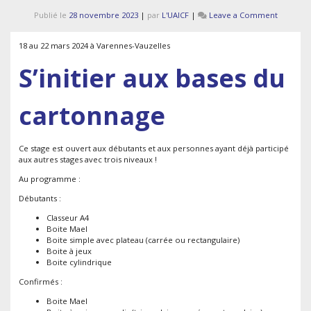
on
Publié le
28 novembre 2023
|
par
L'UAICF
|
Leave a Comment
6e
stage
18 au 22 mars 2024 à Varennes-Vauzelles
d’arts
manuels
S’initier aux bases du
cartonnage
Ce stage est ouvert aux débutants et aux personnes ayant déjà participé
aux autres stages avec trois niveaux !
Au programme :
Débutants :
Classeur A4
Boite Mael
Boite simple avec plateau (carrée ou rectangulaire)
Boite à jeux
Boite cylindrique
Confirmés :
Boite Mael