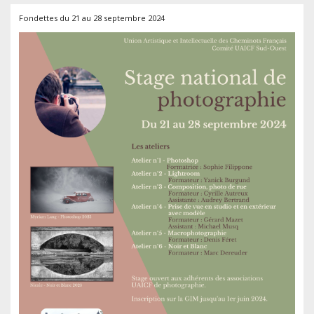
national
Fondettes du 21 au 28 septembre 2024
de
Photographi