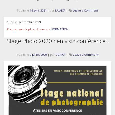
on
Publié le
16 avril 2021
|
par
L'UAICF
|
Leave a Comment
stage
de
18 au 25 septembre 2021
photograph
Pour en savoir plus, cliquez sur
FORMATION
Stage Photo 2020 : en visio-conférence !
on
Publié le
9 juillet 2020
|
par
L'UAICF
|
Leave a Comment
Stage
Photo
2020
:
en
visio-
conférence
!