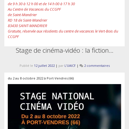
de 9 h 30 à 12 h 00 et de 14 h 00 à 17 h 30
Au Centre de Vacances du CCGPF
de Saint-Mandrier
RD 18 de Saint-Mandrier
83430 SAINT-MANDRIER
Gratuite, réservée aux résidents du centre de vacances le Vert-Bois du
CCGPF
Stage de cinéma-vidéo : la fiction…
sur
Publié le
12 juillet 2022
|
par
L'UAICF
|
2 commentaires
Stage
de
du 2 au 8 octobre 2022 à Port-Vendres (66)
cinéma-
vidéo
:
la
fiction…