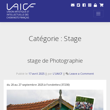
Skip
to
content
UNION ARTISTIQUE ET
INTELLECTUELLE DES
CHEMINOTS FRANÇAIS
Catégorie :
Stage
stage de Photographie
on
Publié le
17 avril 2025
|
par
L'UAICF
|
Leave a Comment
stage
de
du 20 au 27 septembre 2025 à Fondettes (37230)
Photograph