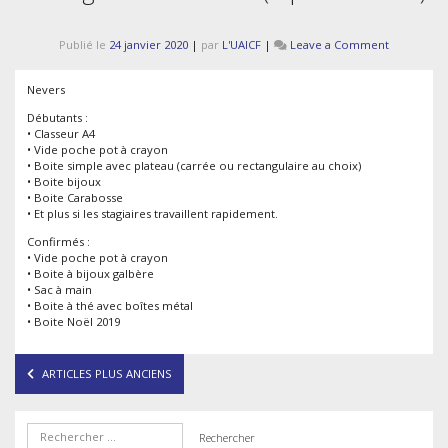
on
Publié le
24 janvier 2020
|
par
L'UAICF
|
Leave a Comment
5e
stage
Nevers
d’arts
manuels
Débutants :
(report
• Classeur A4
en
• Vide poche pot à crayon
2021)
• Boite simple avec plateau (carrée ou rectangulaire au choix)
• Boite bijoux
• Boite Carabosse
• Et plus si les stagiaires travaillent rapidement.
Confirmés :
• Vide poche pot à crayon
• Boite à bijoux galbère
• Sac à main
• Boite à thé avec boîtes métal
• Boite Noël 2019
Navigation
ARTICLES PLUS ANCIENS
des
articles