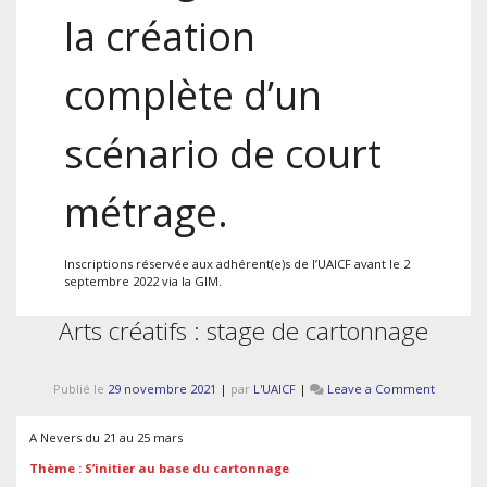
la création
complète d’un
scénario de court
métrage.
Inscriptions réservée aux adhérent(e)s de l’UAICF avant le 2
septembre 2022 via la GIM.
Arts créatifs : stage de cartonnage
on
Publié le
29 novembre 2021
|
par
L'UAICF
|
Leave a Comment
Arts
créatifs
A Nevers du 21 au 25 mars
:
stage
Thème : S’initier au base du cartonnage
de