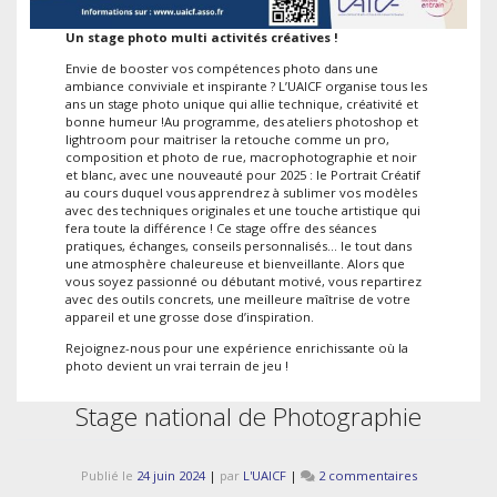
Un stage photo multi activités créatives !
Envie de booster vos compétences photo dans une
ambiance conviviale et inspirante ? L’UAICF organise tous les
ans un stage photo unique qui allie technique, créativité et
bonne humeur !Au programme, des ateliers photoshop et
lightroom pour maitriser la retouche comme un pro,
composition et photo de rue, macrophotographie et noir
et blanc, avec une nouveauté pour 2025 : le Portrait Créatif
au cours duquel vous apprendrez à sublimer vos modèles
avec des techniques originales et une touche artistique qui
fera toute la différence ! Ce stage offre des séances
pratiques, échanges, conseils personnalisés… le tout dans
une atmosphère chaleureuse et bienveillante. Alors que
vous soyez passionné ou débutant motivé, vous repartirez
avec des outils concrets, une meilleure maîtrise de votre
appareil et une grosse dose d’inspiration.
Rejoignez-nous pour une expérience enrichissante où la
photo devient un vrai terrain de jeu !
Stage national de Photographie
sur
Publié le
24 juin 2024
|
par
L'UAICF
|
2 commentaires
Stage