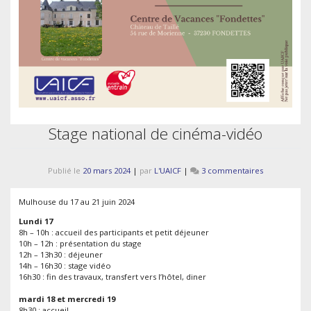
Stage national de cinéma-vidéo
sur
Publié le
20 mars 2024
|
par
L'UAICF
|
3 commentaires
Stage
national
Mulhouse du 17 au 21 juin 2024
de
cinéma-
Lundi 17
vidéo
8h – 10h : accueil des participants et petit déjeuner
10h – 12h : présentation du stage
12h – 13h30 : déjeuner
14h – 16h30 : stage vidéo
16h30 : fin des travaux, transfert vers l’hôtel, diner
mardi 18 et mercredi 19
8h30 : accueil