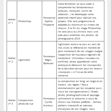
Cette formation va vous aider à
comprendre les fondamentaux
(calques, masques, outils de
sélection…) et développer votre
Formatrice
potentiel créatif pour réaliser vos
Atelier
Photoshop
: Sophie
projets. Elle sera progressive et
n° 1
Filippone
adaptée au maximum au niveau de
chacun. A la fin du stage Photoshop
ne sera plus du chinois mais une
aide pour améliorer vos photos. de
photographie 2023
Lightroom reste à ce jour au sein de
nos clubs la référence en matière de
post traitement de vos images malgré
l’apparition de nouveaux logiciels de
Formateur
Atelier
traitement. Utilisateur nouveau ou
Lightroom
: Régis
n° 2
confirmé, venez approfondir votre
Ballester
pratique et découvrir les nouveautés
de la dernière version pour en revenir
«masqués » à l’issue de cette
semaine.
La composition en long, en large et en
travers. Les règles ! Nous
commencerons par les respecter puis
nous les transgresserons ! Street-
photo, photo-graphisme et paysage
Formateur
rythmeront la semaine, à vous de
Atelier
Composition,
: Cyrille
choisir vos thèmes préférés… Sorties,
n° 3
photo de rue
Autreux
ateliers interactifs et séances
d’analyses de vos images, mais