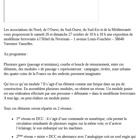
Les associations du Nord, de l’Ouest, du Sud-Ouest, du Sud-Est et de la Méditerranée
vous proposeront le samedi 26 et dimanche 27 octobre de 10 h à 18 h une exposition de
modélisme ferroviaire à l’Hôtel du Nivernais – 1 avenue Louis-Fouchère – 58640
Varennes Vauzelles.
Au programme :
Plusieurs gares (passage et terminus), courbe et boucle de retournement, entre ces
éléments, des modules « de passage » représenteront : campagne, rivière, zone urbaine
des quatre coins de la France ou des endroits purement imaginaire.
Qu’est-ce qu’un module ? Il s’agit d’un élément comme une brique dans un jeu de
construction. En assemblent plusieurs modules, on obtient un réseau. Un module junior
est une réalisation effectuée par une personne « débutante » dans le modélisme ferroviaire.
A tout âge, on peut réaliser un module junior.
Tous ces éléments seront répartis en 2 réseaux :
er
1
réseau en DCC : il s’agit d’une commande en numérique, cela permet la
circulation simultanée de plusieurs engins sur la même voie, et d’activer
l’éclairage, le son embarqué sur les machines.
ème
2
réseau « mixte » DCC en alternance avec l’analogique soit un seul engin qui