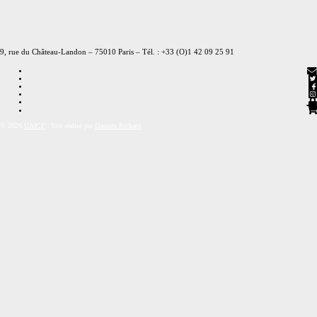
9, rue du Château-Landon – 75010 Paris – Tél. : +33 (O)1 42 09 25 91
© 2026
UAICF
|
Site réalisé par
Damien Richard