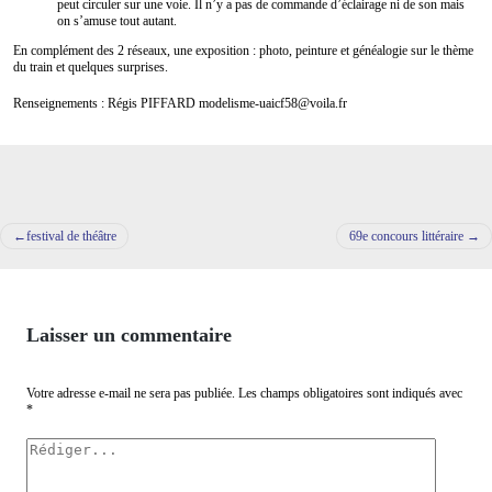
peut circuler sur une voie. Il n’y a pas de commande d’éclairage ni de son mais
on s’amuse tout autant.
En complément des 2 réseaux, une exposition : photo, peinture et généalogie sur le thème
du train et quelques surprises.
Renseignements : Régis PIFFARD modelisme-uaicf58@voila.fr
Navigation
festival de théâtre
69e concours littéraire
de
l’article
Laisser un commentaire
Votre adresse e-mail ne sera pas publiée.
Les champs obligatoires sont indiqués avec
*