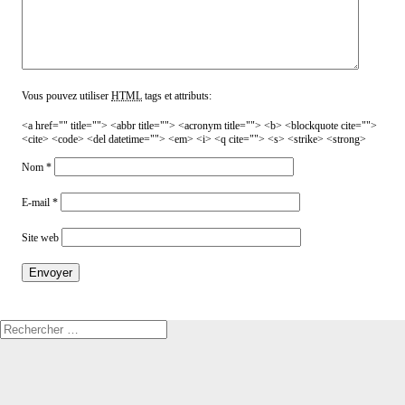
Vous pouvez utiliser
HTML
tags et attributs:
<a href="" title=""> <abbr title=""> <acronym title=""> <b> <blockquote cite="">
<cite> <code> <del datetime=""> <em> <i> <q cite=""> <s> <strike> <strong>
Nom
*
E-mail
*
Site web