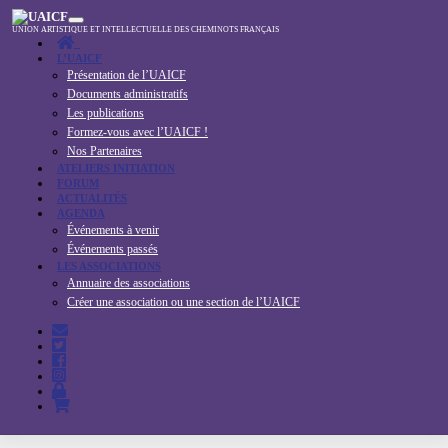
Skip
to
UNION ARTISTIQUE ET INTELLECTUELLE DES CHEMINOTS FRANÇAIS
content
L’UAICF
Présentation de l’UAICF
Documents administratifs
Les publications
Formez-vous avec l’UAICF !
Nos Partenaires
ATELIERS INITIATION
FORUM
ACTUALITÉS
AGENDA
Événements à venir
Événements passés
LES ASSOCIATIONS
Annuaire des associations
Créer une association ou une section de l’UAICF