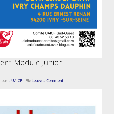
nt Module Junior
on
|
par
L'UAICF
|
Leave a Comment
Rassemblement
Module
Junior