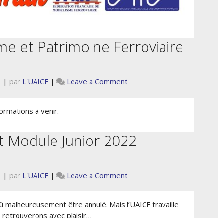
e et Patrimoine Ferroviaire
on
1
|
par
L'UAICF
|
Leave a Comment
Exposition
de
rmations à venir.
Modélisme
et
Patrimoine
 Module Junior 2022
Ferroviaire
on
1
|
par
L'UAICF
|
Leave a Comment
Rassemblement
Module
 malheureusement être annulé. Mais l’UAICF travaille
Junior
 retrouverons avec plaisir…
2022