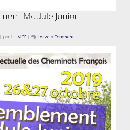
ment Module Junior
on
|
par
L'UAICF
|
Leave a Comment
11e
rassemblement
Module
Junior