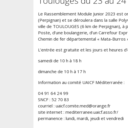
Toulouges du 23 au 2
Le Rassemblement Module Junior 2023 est org
(Perpignan) et se déroulera dans la salle Poly
ville de TOULOUGES (6 km de Perpignan), à p
Poste, d’une boulangerie, d’un Carrefour Expr
Chemin de fer départemental « Mata-Burros »
L’entrée est gratuite et les jours et heures d
samedi de 10 h à 18 h
dimanche de 10 h à 17 h
Information au comité UAICF Méditerranée :
04 91 64 24 99
SNCF : 52 70 83
courriel : uaicf.comite.med@orange.fr
site internet : mediterranee.uaicf.asso.fr/
permanence : lundi, mardi, jeudi et vendredi