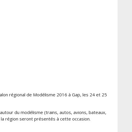
25
septembre
2016
:
salon
régional
de
modélisme
à
Gap
alon régional de Modélisme 2016 à Gap, les 24 et 25
 autour du modélisme (trains, autos, avions, bateaux,
la région seront présentés à cette occasion.