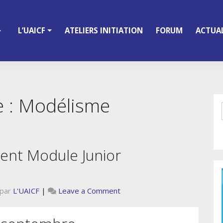
L’UAICF
ATELIERS INITIATION
FORUM
ACTUAL
e :
Modélisme
nt Module Junior
on
par
L'UAICF
|
Leave a Comment
Rassemblement
Module
Junior