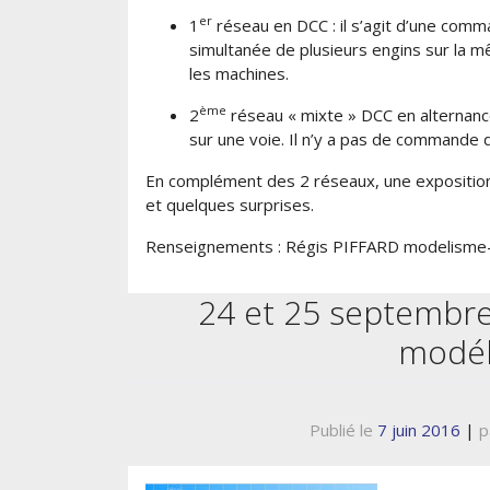
er
1
réseau en DCC : il s’agit d’une comm
simultanée de plusieurs engins sur la mê
les machines.
ème
2
réseau « mixte » DCC en alternance 
sur une voie. Il n’y a pas de commande d
En complément des 2 réseaux, une exposition 
et quelques surprises.
Renseignements : Régis PIFFARD modelisme-u
24 et 25 septembre 
modél
Publié le
7 juin 2016
|
p