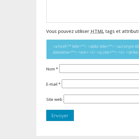
Vous pouvez utiliser
HTML
tags et attribut
<a href="" title=""> <abbr title=""> <acronym 
datetime=""> <em> <i> <q cite=""> <s> <strik
Nom
*
E-mail
*
Site web