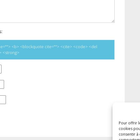
s:
title=""> <b> <blockquote cite=""> <cite> <code> <del
e> <strong>
Pour offrir 
cookies pou
consentir à
comportement