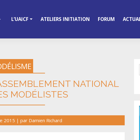
L’UAICF
ATELIERS INITIATION
FORUM
ACTUAL
DÉLISME
E RASSEMBLEMENT NATIONAL
ES MODÉLISTES
re 2015
|
par
Damien Richard