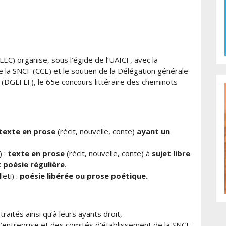
LEC) organise, sous l’égide de l’UAICF, avec la
e la SNCF (CCE) et le soutien de la Délégation générale
e (DGLFLF), le 65e concours littéraire des cheminots
texte en prose
(récit, nouvelle, conte)
ayant un
) :
texte en prose
(récit, nouvelle, conte) à
sujet libre
.
:
poésie régulière
.
eti) :
poésie libérée ou prose poétique.
raités ainsi qu’à leurs ayants droit,
d’entreprise et des comités d’établissement de la SNCF,