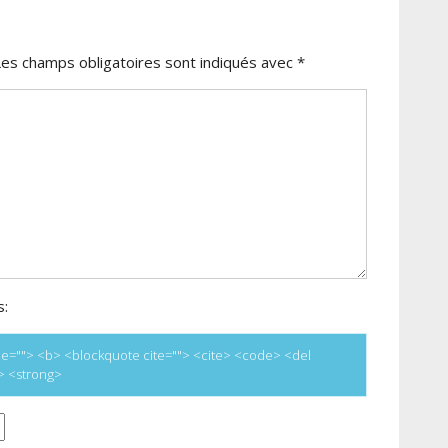
Les champs obligatoires sont indiqués avec
*
s:
title=""> <b> <blockquote cite=""> <cite> <code> <del
e> <strong>