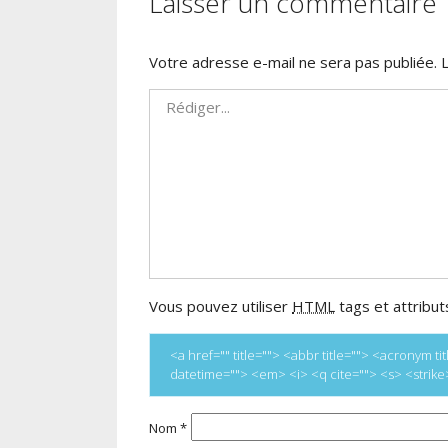
Laisser un commentaire
Votre adresse e-mail ne sera pas publiée.
Vous pouvez utiliser
HTML
tags et attribut
<a href="" title=""> <abbr title=""> <acronym 
datetime=""> <em> <i> <q cite=""> <s> <strik
Nom
*