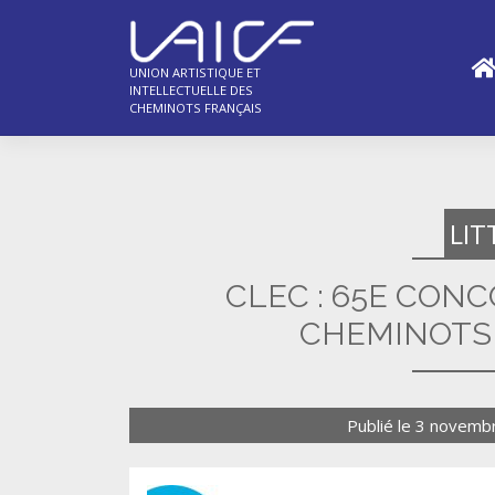
Skip
to
content
UNION ARTISTIQUE ET
INTELLECTUELLE DES
CHEMINOTS FRANÇAIS
LIT
CLEC : 65E CON
CHEMINOTS
Publié le
3 novemb