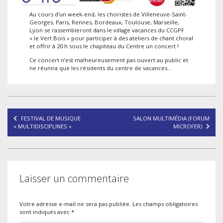
Au cours d’un week-end, les choristes de Villeneuve-Saint-
Georges, Paris, Rennes, Bordeaux, Toulouse, Marseille,
Lyon se rassembleront dans le village vacances du CCGPF
« le Vert Bois » pour participer à des ateliers de chant choral
et offrir à 20 h sous le chapiteau du Centre un concert !
Ce concert n’est malheureusement pas ouvert au public et
ne réunira que les résidents du centre de vacances…
Navigation
FESTIVAL DE MUSIQUE
SALON MULTIMÉDIA (FORUM
de
« MULTIDISCIPLINES »
MICROFER)
l’article
Laisser un commentaire
Votre adresse e-mail ne sera pas publiée.
Les champs obligatoires
sont indiqués avec
*