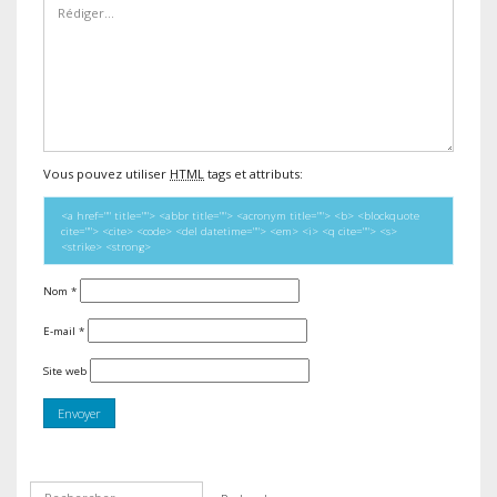
Vous pouvez utiliser
HTML
tags et attributs:
<a href="" title=""> <abbr title=""> <acronym title=""> <b> <blockquote
cite=""> <cite> <code> <del datetime=""> <em> <i> <q cite=""> <s>
<strike> <strong>
Nom
*
E-mail
*
Site web