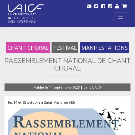
Skip
to
content
UNION ARTISTIQUE ET
INTELLECTUELLE DES
CHEMINOTS FRANÇAIS
CHANT CHORAL
FESTIVAL
MANIFESTATIONS
RASSEMBLEMENT NATIONAL DE CHANT
CHORAL
Publié le
14 septembre 2023
|
par
L'UAICF
les 14 et 15 octobre à Saint-Mandrier (83)